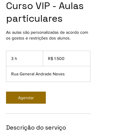
Curso VIP - Aulas
particulares
As aulas são personalizadas de acordo com
os gostos e restrições dos alunos.
1.500
Reais
3 h
3
R$ 1.500
brasileiros
h
Rua General Andrade Neves
Agendar
Descrição do serviço