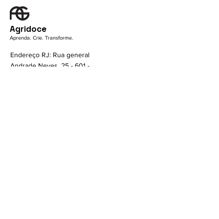
Agridoce
Aprenda. Crie. Transforme.
Endereço RJ: Rua general
Andrade Neves, 25 - 601 -
São Domingos, Niterói - RJ,
24210-000
Contato
(21) 96825-1358
Contato@escolaagridoce.com.br
Links rápidos
Termos e condições
Política de privacidade
Política de Cookies