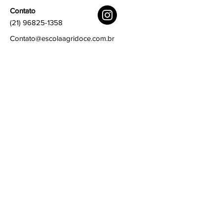
Contato
(21) 96825-1358
Contato@escolaagridoce.com.br
Links rápidos
Termos e condições
Política de privacidade
Política de Cookies
Assine
Assine para saber as novidades
Email
Assinar