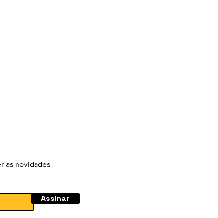
a e garantir compras com
er as novidades
Assinar