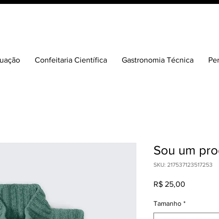
duação
Confeitaria Científica
Gastronomia Técnica
Pe
Sou um pro
SKU: 217537123517253
Preço
R$ 25,00
Tamanho
*