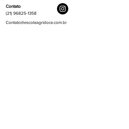
Contato
(21) 96825-1358
Contato@escolaagridoce.com.br
Links rápidos
Termos e condições
Política de privacidade
Política de Cookies
Assine
Assine para saber as novidades
Email
Assinar