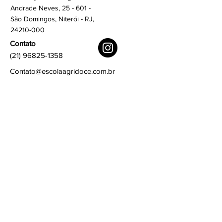
Andrade Neves, 25 - 601 -
São Domingos, Niterói - RJ,
24210-000
Contato
(21) 96825-1358
Contato@escolaagridoce.com.br
Links rápidos
Termos e condições
Política de privacidade
Política de Cookies
Assine
Assine para saber as novidades